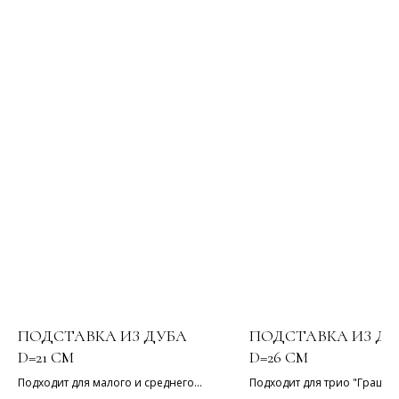
ПОДСТАВКА ИЗ ДУБА
ПОДСТАВКА ИЗ ДУ
D=21 СМ
D=26 СМ
Подходит для малого и среднего
Подходит для трио "Грация"
дуэтов "Грация", для малых
большого дуэта "Грация",