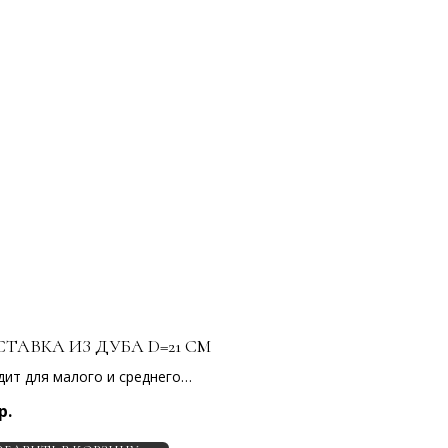
ТАВКА ИЗ ДУБА D=21 СМ
ит для малого и среднего
 "Грация", для малых
р.
иций из свечей, для одной