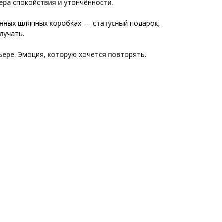
ра спокойствия и утончённости.
нных шляпных коробках — статусный подарок,
лучать.
ьере. Эмоция, которую хочется повторять.