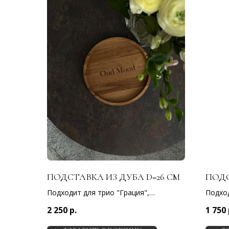
ПОДСТАВКА ИЗ ДУБА D=26 СМ
ПОДС
Подходит для трио "Грация",
Подход
большого дуэта "Грация", композиций
дуэтов
2 250
р.
1 750
из свечей
композ
свечи